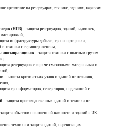
ое крепление на резервуарах, технике, зданиях, каркасах
водов (НПЗ)
– защита резервуаров, зданий, задвижек,
-маскировкой;
ащита инфраструктуры добычи, транспортировки,
й и техники с термоотражением;
опливозаправщиков
– защита техники с опасным грузом
ва;
ащита резервуаров с горюче-смазочными материалами и
вкой;
ов
– защита критических узлов и зданий от осколков,
ения;
ащита трансформаторов, генераторов, подстанций с
й
– защита производственных зданий и техники от
защита объектов повышенной важности и зданий с ИК-
щение техники и защита зданий, перевозящих