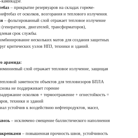
-камикадзе.
тебаз
– прикрытие резервуаров на складах горюче-
ефтебаз от осколков, возгорания и теплового излучения.
ия
– фольгированный слой отражает тепловое излучение
 (генераторов, двигателей, трансформаторов),
длевая срок службы.
омбинирование нескольких матов для создания защитных
руг критических узлов НПЗ, техники и зданий.
о арамида:
юминиевый слой отражает тепловое излучение, защищая
тепловой заметности объектов для тепловизоров БПЛА
снова не поддерживает горение
задержание осколков + термоотражение + огнестойкость =
аров, техники и зданий
иал устойчив к воздействию нефтепродуктов, масел,
возь
– исключено смещение баллистического наполнения
закрепками
– повышенная прочность швов, устойчивость