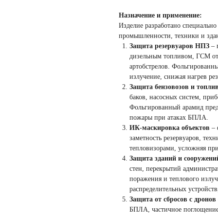
Назначение и применение:
Изделие разработано специально
промышленности, техники и зда
Защита резервуаров НПЗ
– 
дизельным топливом, ГСМ от 
артобстрелов. Фольгированны
излучение, снижая нагрев рез
Защита бензовозов и топл
баков, насосных систем, при
Фольгированный арамид предо
пожары при атаках БПЛА.
ИК-маскировка объектов
– 
заметность резервуаров, техн
тепловизорами, усложняя пр
Защита зданий и сооружен
стен, перекрытий администр
поражения и теплового излу
распределительных устройств
Защита от сбросов с дронов
БПЛА, частичное поглощение