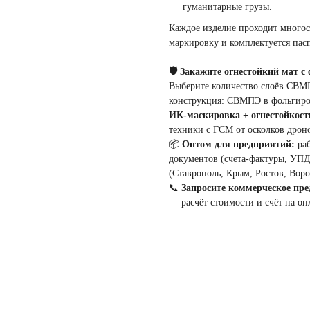
гуманитарные грузы.
Каждое изделие проходит многос
маркировку и комплектуется пас
🛡️ Закажите огнестойкий мат 
Выберите количество слоёв СВМПЭ
конструкция: СВМПЭ в фольгир
ИК-маскировка + огнестойкост
техники с ГСМ от осколков дроно
📦
Оптом для предприятий:
раб
документов (счета-фактуры, УПД
(Ставрополь, Крым, Ростов, Воро
📞
Запросите коммерческое пр
— расчёт стоимости и счёт на опл