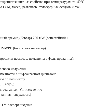
сохраняет защитные свойства при температурах от -40°C
ю ГСМ, масел, реагентов, атмосферных осадков и УФ-
ый арамид (Кевлар) 200 г/м² (огнестойкий +
MWPE (6–36 слоёв на выбор)
рошиты насквозь, помещены в фольгированный
лового излучения
аметности в инфракрасном диапазоне
сы по периметру
 … +40°C
, реагентам, УФ-излучению
ванная поверхность)
 ТУ, паспорт изделия