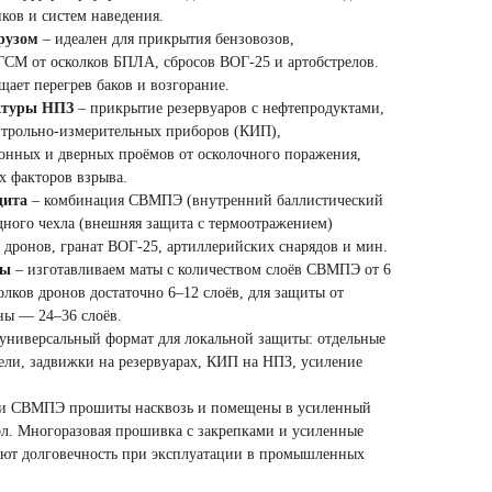
ков и систем наведения.
рузом
– идеален для прикрытия бензовозов,
ГСМ от осколков БПЛА, сбросов ВОГ-25 и артобстрелов.
ает перегрев баков и возгорание.
ктуры НПЗ
– прикрытие резервуаров с нефтепродуктами,
нтрольно-измерительных приборов (КИП),
конных и дверных проёмов от осколочного поражения,
х факторов взрыва.
щита
– комбинация СВМПЭ (внутренний баллистический
дного чехла (внешняя защита с термоотражением)
 дронов, гранат ВОГ-25, артиллерийских снарядов и мин.
ты
– изготавливаем маты с количеством слоёв СВМПЭ от 6
олков дронов достаточно 6–12 слоёв, для защиты от
ны — 24–36 слоёв.
универсальный формат для локальной защиты: отдельные
ели, задвижки на резервуарах, КИП на НПЗ, усиление
и СВМПЭ прошиты насквозь и помещены в усиленный
л. Многоразовая прошивка с закрепками и усиленные
уют долговечность при эксплуатации в промышленных