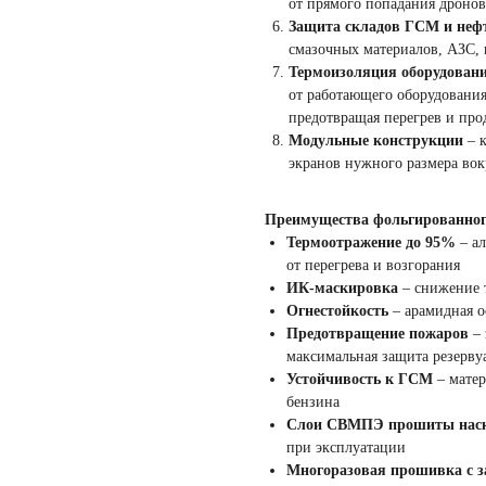
от прямого попадания дронов
Защита складов ГСМ и неф
смазочных материалов, АЗС, н
Термоизоляция оборудован
от работающего оборудования
предотвращая перегрев и про
Модульные конструкции
– к
экранов нужного размера вок
Преимущества фольгированног
Термоотражение до 95%
– ал
от перегрева и возгорания
ИК-маскировка
– снижение 
Огнестойкость
– арамидная о
Предотвращение пожаров
– 
максимальная защита резерву
Устойчивость к ГСМ
– матер
бензина
Слои СВМПЭ прошиты наск
при эксплуатации
Многоразовая прошивка с 