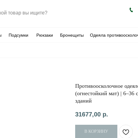
ы
Подсумки
Рюкзаки
Бронещиты
Одеяла противоосколо
Противоосколочное одеял
(огнестойкий мат) | 6–3
зданий
31677,00
р.
В КОРЗИНУ