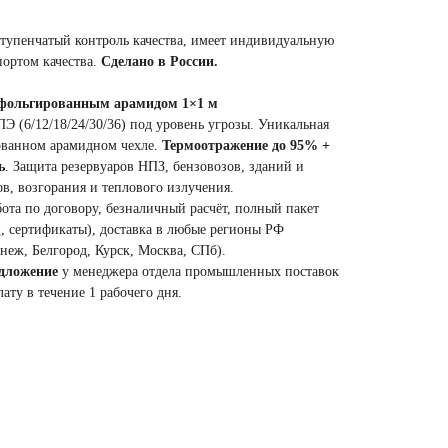
тупенчатый контроль качества, имеет индивидуальную
портом качества.
Сделано в России.
с фольгированным арамидом 1×1 м
 (6/12/18/24/30/36) под уровень угрозы. Уникальная
ованном арамидном чехле.
Термоотражение до 95% +
ь
. Защита резервуаров НПЗ, бензовозов, зданий и
в, возгорания и теплового излучения.
ота по договору, безналичный расчёт, полный пакет
, сертификаты), доставка в любые регионы РФ
неж, Белгород, Курск, Москва, СПб).
Публичная оферта
едложение
у менеджера отдела промышленных поставок
ату в течение 1 рабочего дня.