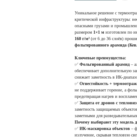
Уникальное решение с термоотр
критической инфраструктуры: не
опасными грузами и промышлен
размером
1×1 м
изготовлен по и
160 г/м²
(от 6 до 36 слоёв) прош
фольгированного арамида (Кевл
Ключевые преимущества:
✅
Фольгированный арамид
– а
обеспечивает дополнительную за
снижает заметность в ИК-диапаз
✅
Огнестойкость + термоотраж
не поддерживает горение, а фол
предотвращая нагрев и воспламе
✅
Защита от дронов с теплови
заметность защищаемых объектов 
заметными для разведывательны
Почему выбирают эту модель д
✅
ИК-маскировка объектов
– ф
излучение, скрывая тепловую си