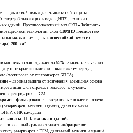
ажающими свойствами для комплексной защиты
фтеперерабатывающих заводов (НПЗ), техники с
ных зданий. Противоосколочный мат ОКП «Лабиринт»
нновационной технологии: слои
СВМПЭ плотностью
иты насквозь и помещены в
огнестойкий чехол из
ара) 200 г/м²
.
люминиевый слой отражает до 95% теплового излучения,
щиту от открытого пламени и высоких температур,
оне (маскировка от тепловизоров БПЛА).
ение
– двойная защита от возгорания: арамидная основа
ьгированный слой отражает тепловое излучение,
нение резервуаров с ГСМ.
зорами
– фольгированная поверхность снижает тепловую
(резервуаров, техники, зданий), делая их менее
х БПЛА с ИК-камерами.
ля защиты НПЗ, техники и зданий:
ольгированный арамид отражает инфракрасное
гнатуру резервуаров с ГСМ, двигателей техники и зданий