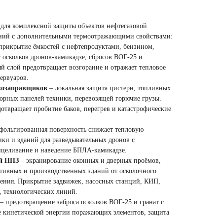
 для комплексной защиты объектов нефтегазовой
ний с дополнительными термоотражающими свойствами:
прикрытие ёмкостей с нефтепродуктами, бензином,
осколков дронов-камикадзе, сбросов ВОГ-25 и
й слой предотвращает возгорание и отражает тепловое
ервуаров.
ивозаправщиков
– локальная защита цистерн, топливных
борных панелей техники, перевозящей горючие грузы.
твращает пробитие баков, перегрев и катастрофические
фольгированная поверхность снижает тепловую
ики и зданий для разведывательных дронов с
ицеливание и наведение БПЛА-камикадзе.
ий НПЗ
– экранирование оконных и дверных проёмов,
ативных и производственных зданий от осколочного
чения. Прикрытие задвижек, насосных станций, КИП,
, технологических линий.
– предотвращение заброса осколков ВОГ-25 и гранат с
 кинетической энергии поражающих элементов, защита