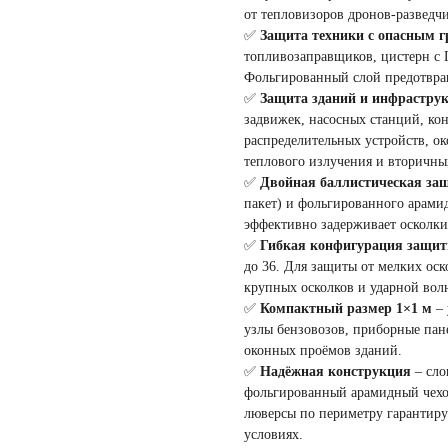
от тепловизоров дронов-разведчи
✅
Защита техники с опасным г
топливозаправщиков, цистерн с 
Фольгированный слой предотвращ
✅
Защита зданий и инфрастру
задвижек, насосных станций, ко
распределительных устройств, о
теплового излучения и вторичны
✅
Двойная баллистическая за
пакет) и фольгированного арами
эффективно задерживает осколки
✅
Гибкая конфигурация защи
до 36. Для защиты от мелких оск
крупных осколков и ударной вол
✅
Компактный размер 1×1 м
– 
узлы бензовозов, приборные пан
оконных проёмов зданий.
✅
Надёжная конструкция
– сло
фольгированный арамидный чехо
люверсы по периметру гарантир
условиях.