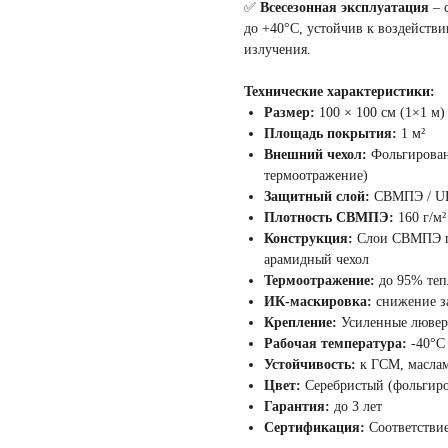
✅
Всесезонная эксплуатация
– 
до +40°C, устойчив к воздействи
излучения.
Технические характеристики:
Размер:
100 × 100 см (1×1 м)
Площадь покрытия:
1 м²
Внешний чехол:
Фольгированн
термоотражение)
Защитный слой:
СВМПЭ / UH
Плотность СВМПЭ:
160 г/м²
Конструкция:
Слои СВМПЭ п
арамидный чехол
Термоотражение:
до 95% теп
ИК-маскировка:
снижение з
Крепление:
Усиленные лювер
Рабочая температура:
-40°C
Устойчивость:
к ГСМ, маслам
Цвет:
Серебристый (фольгиро
Гарантия:
до 3 лет
Сертификация:
Соответствие