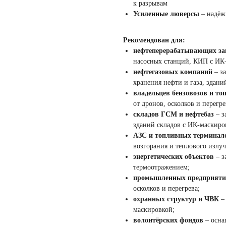
к разрывам
Усиленные люверсы
– надёжн
Рекомендован для:
нефтеперерабатывающих за
насосных станций, КИП с ИК
нефтегазовых компаний
– з
хранения нефти и газа, здани
владельцев бензовозов и т
от дронов, осколков и перегре
складов ГСМ и нефтебаз
– з
зданий складов с ИК-маскиро
АЗС и топливных терминал
возгорания и теплового излуч
энергетических объектов
– з
термоотражением;
промышленных предприяти
осколков и перегрева;
охранных структур и ЧВК
– 
маскировкой;
волонтёрских фондов
– осна