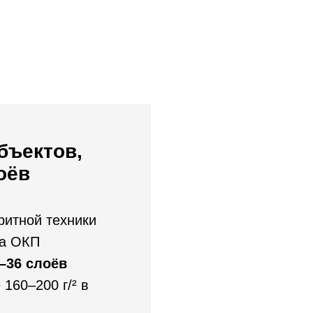
бъектов,
оёв
ритной техники
ла ОКП
–36 слоёв
160–200 г/² в