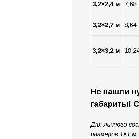
3,2×2,4 м
7,68
3,2×2,7 м
8,64
3,2×3,2 м
10,2
Не нашли н
габариты! С
Для личного со
размеров 1×1 м