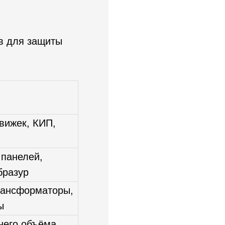
в для защиты
вижек, КИП,
 панелей,
бразур
рансформаторы,
ы
него объёма,