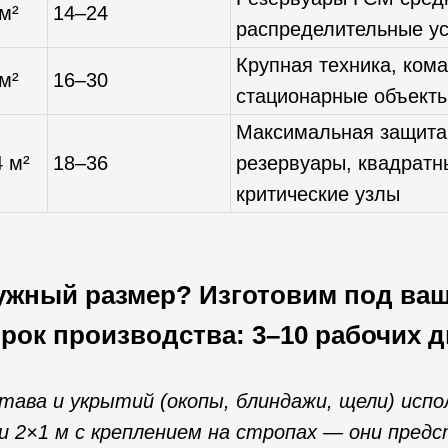
 м²
14–24
распределительные ус
Крупная техника, ком
 м²
16–30
стационарные объект
Максимальная защита
4 м²
18–36
резервуары, квадратн
критические узлы
ужный размер? Изготовим под ва
рок производства: 3–10 рабочих д
става и укрытий (окопы, блиндажи, щели) исп
 и 2×1 м с креплением на стропах — они пред