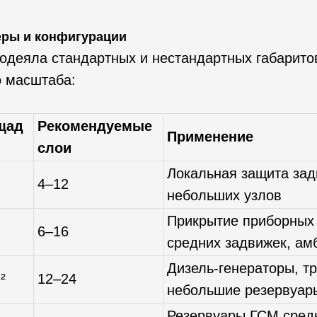
еры и конфигурации
одеяла стандартных и нестандартных габарито
о масштаба:
щад
Рекомендуемые
Применение
слои
Локальная защита зад
4–12
небольших узлов
Прикрытие приборных
6–16
средних задвижек, ам
Дизель-генераторы, т
²
12–24
небольшие резервуар
Резервуары ГСМ сред