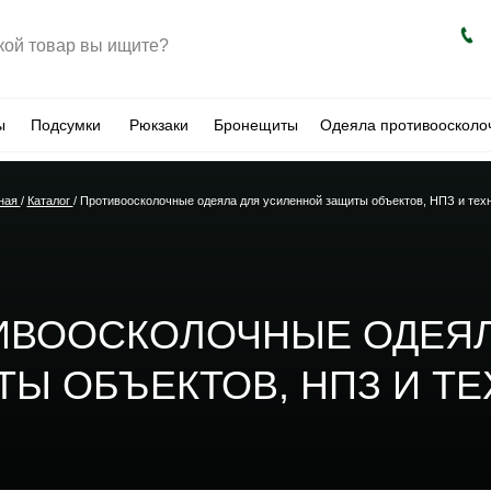
ы
Подсумки
Рюкзаки
Бронещиты
Одеяла противоосколо
ная
/
Каталог
/ Противоосколочные одеяла для усиленной защиты объектов, НПЗ и тех
ИВООСКОЛОЧНЫЕ ОДЕЯЛ
Ы ОБЪЕКТОВ, НПЗ И Т