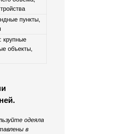
тройства
андные пункты,
ы
: крупные
ые объекты,
ши
ней.
ользуйте одеяла
ставлены в