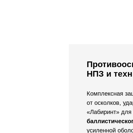
Противоос
НПЗ и техн
Комплексная защ
от осколков, у
«Лабиринт» для
баллистическо
усиленной оболо