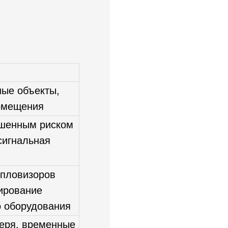
ые объекты,
омещения
шенным риском
сигнальная
епловизоров
ирование
 оборудования
еря, временные