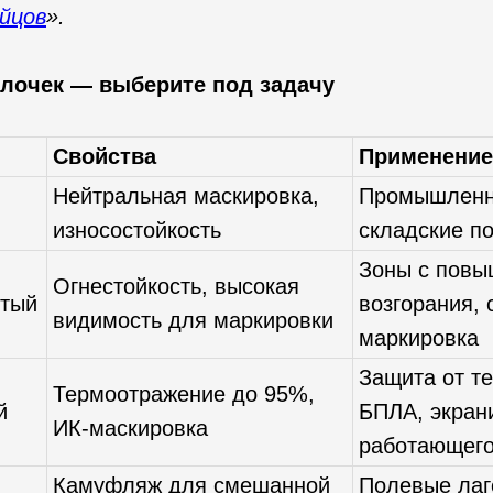
йцов
».
лочек — выберите под задачу
Свойства
Применение
Нейтральная маскировка,
Промышленн
износостойкость
складские п
Зоны с повы
Огнестойкость, высокая
тый
возгорания, 
видимость для маркировки
маркировка
Защита от т
Термоотражение до 95%,
й
БПЛА, экран
ИК-маскировка
работающего
Камуфляж для смешанной
Полевые лаг