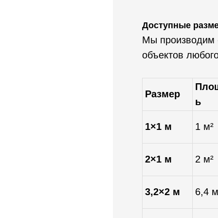
Доступные разм
Мы производим 
объектов любог
Пло
Размер
ь
1×1 м
1 м²
2×1 м
2 м²
3,2×2 м
6,4 м