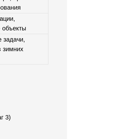
рования
ации,
 объекты
 задачи,
в зимних
аг 3)