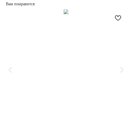
Вам понравится:
НАПИСАТЬ
В MAX
КАТЕГОРИИ
ДЛЯ
КЛИЕНТА
О нас
Доставка и оплата
Бронежилеты
Обмен и возврат