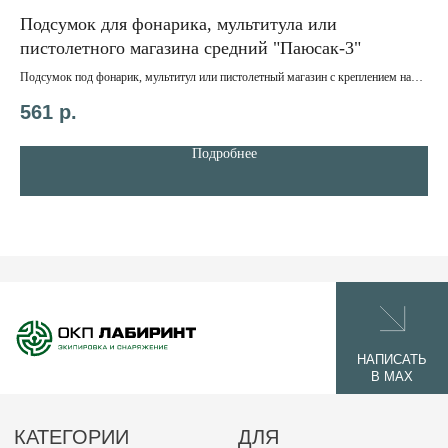
Карематы
Подсумок для фонарика, мультитула или
Рю
Бронепластины
пистолетного магазина средний "Паюсак-3"
Противоосколочная
Объ
защита
Мат
Подсумок под фонарик, мультитул или пистолетный магазин с креплением на
5 
500
систему MOLLE.
Габа
561
р.
КОНТАКТЫ
зав
355040, Россия г. Ставрополь, Юго-
Рюк
Подробнее
Западный район, ул.Пирогова 15/2, 3 этаж,
мол
каб. 44.
+7 918 777 60 60
okplabirint@yandex.ru
© 2026 ОКП ЛАБИРИНТ
Политика конфиденциальности
Разработано командой
Laplas Marketing