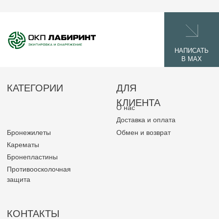
защита
КОНТАКТЫ
355040, Россия г. Ставрополь, Юго-
Западный район, ул.Пирогова 15/2, 3 этаж,
каб. 44.
+7 918 777 60 60
okplabirint@yandex.ru
© 2026 ОКП ЛАБИРИНТ
Политика конфиденциальности
Разработано командой
Laplas Marketing