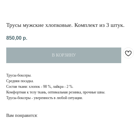
Трусы мужские хлопковые. Комплект из 3 штук.
850,00
р.
В КОРЗИНУ
Трусы-боксеры.
Средняя посадка.
НАПИСАТЬ
Состав ткани: хлопок - 98 %, лайкра - 2 %.
В MAX
Комфортная к телу ткань, оптимальная резинка, прочные швы.
Трусы-боксеры - уверенность в любой ситуации.
КАТЕГОРИИ
ДЛЯ
КЛИЕНТА
О нас
Доставка и оплата
Вам понравится:
Бронежилеты
Обмен и возврат
Карематы
Бронепластины
Противоосколочная