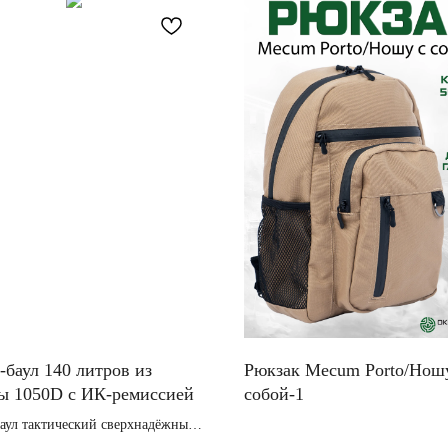
-баул 140 литров из
Рюкзак Mecum Porto/Нош
ы 1050D c ИК-ремиссией
собой-1
аул тактический сверхнадёжный
ией
Объём - 15 литров.