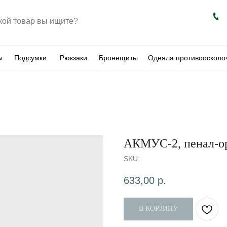
ы
Подсумки
Рюкзаки
Бронещиты
Одеяла противоосколо
АКМУС-2, пенал-ор
SKU:
633,00
р.
В КОРЗИНУ