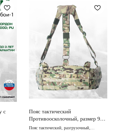
у с
Пояс тактический
Публичная оферта
Противоосколочный, размер 95
см
Пояс тактический, разгрузочный,
противоосколочный 95 см с арамидом в