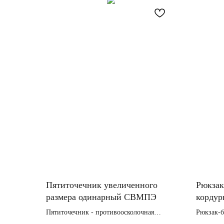
Пятиточечник увеличенного
Рюкзак
размера одинарный СВМПЭ
кордур
Пятиточечник - противоосколочная
Рюкзак-б
защита ягодиц и бёдер СВМПЭ в
с гарант