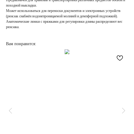
Предназначен для хранения и транспортировки различных предметов боевой и
походной выкладки.
Может использоваться для переноски документов и электронных устройств
(рюкзак снабжён водонепроницаемой молнией и демпферной подложкой).
Анатомические лямки с пряжками для регулировки длины распределяют вес
рюкзака.
Вам понравится:
НАПИСАТЬ
В MAX