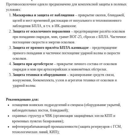
Противоосколочное одеяло предназначено для комплексной защиты в полевых
условиях:
Маскировка и защита от наблюдения
– прикрытие окопов, блиндажей,
щелей и мест временной дислокации от визуального и тепловизионного
наблюдения БПЛА, в т.ч. в ИК-диапазоне.
Защита от осколочного поражения
– предотвращение разлёта осколков
при попадании снарядов, мин, гранат ВОГ-25, сбросах с БПЛА. Частичное
поглощение скорости и энергии осколков.
Защита от прямого прилёта БПЛА-камикадзе
– предотвращение
прямого попадания и частичное поглощение ударной волны и скорости
осколков.
Защита при артобстреле
– прикрытие личного состава от осколков
снарядов и мин при артиллерийских и миномётных обстрелах.
Защита техники и оборудования
– экранирование средств связи,
вооружения, боекомплекта, узлов и агрегатов техники от осколков и
ударной волны.
Рекомендовано для:
оснащения воинских подразделений и спецназа (оборудование укрытий,
наблюдательных постов, блиндажей);
охранных структур и ЧВК (организация защищённых зон на КПП и
временных пунктах базирования);
нефтеперерабатывающей промышленности (защита резервуаров с ГСМ,
технологических линий, КИП);