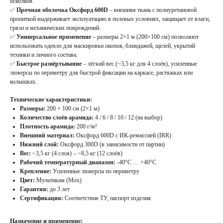
осколков.
✅
Прочная оболочка Оксфорд 600D
– внешняя ткань с полиуретановой
пропиткой выдерживает эксплуатацию в полевых условиях, защищает от влаги,
грязи и механических повреждений.
✅
Универсальное применение
– размеры 2×1 м (200×100 см) позволяют
использовать одеяло для маскировки окопов, блиндажей, щелей, укрытий
техники и личного состава.
✅
Быстрое развёртывание
– лёгкий вес (~3,5 кг для 4 слоёв), усиленные
люверсы по периметру для быстрой фиксации на каркасе, растяжках или
колышках.
Технические характеристики:
Размеры:
200 × 100 см (2×1 м)
Количество слоёв арамида:
4 / 6 / 8 / 10 / 12 (на выбор)
Плотность арамида:
200 г/м²
Внешний материал:
Оксфорд 600D с ИК-ремиссией (IRR)
Нижний слой:
Оксфорд 300D (в зависимости от партии)
Вес:
~3,5 кг (4 слоя) – ~8,5 кг (12 слоёв)
Рабочий температурный диапазон:
-40°C … +40°C
Крепление:
Усиленные люверсы по периметру
Цвет:
Мультикам (Мох)
Гарантия:
до 3 лет
Сертификация:
Соответствие ТУ, паспорт изделия
Назначение и применение: