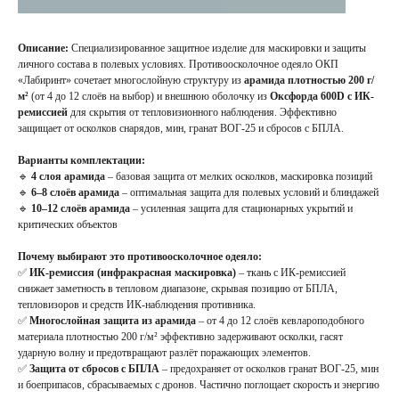
Описание:
Специализированное защитное изделие для маскировки и защиты
личного состава в полевых условиях. Противоосколочное одеяло ОКП
«Лабиринт» сочетает многослойную структуру из
арамида плотностью 200 г/
м²
(от 4 до 12 слоёв на выбор) и внешнюю оболочку из
Оксфорда 600D с ИК-
ремиссией
для скрытия от тепловизионного наблюдения. Эффективно
защищает от осколков снарядов, мин, гранат ВОГ-25 и сбросов с БПЛА.
Варианты комплектации:
🔹
4 слоя арамида
– базовая защита от мелких осколков, маскировка позиций
🔹
6–8 слоёв арамида
– оптимальная защита для полевых условий и блиндажей
🔹
10–12 слоёв арамида
– усиленная защита для стационарных укрытий и
критических объектов
Почему выбирают это противоосколочное одеяло:
✅
ИК-ремиссия (инфракрасная маскировка)
– ткань с ИК-ремиссией
снижает заметность в тепловом диапазоне, скрывая позицию от БПЛА,
тепловизоров и средств ИК-наблюдения противника.
✅
Многослойная защита из арамида
– от 4 до 12 слоёв кевлароподобного
материала плотностью 200 г/м² эффективно задерживают осколки, гасят
ударную волну и предотвращают разлёт поражающих элементов.
✅
Защита от сбросов с БПЛА
– предохраняет от осколков гранат ВОГ-25, мин
и боеприпасов, сбрасываемых с дронов. Частично поглощает скорость и энергию