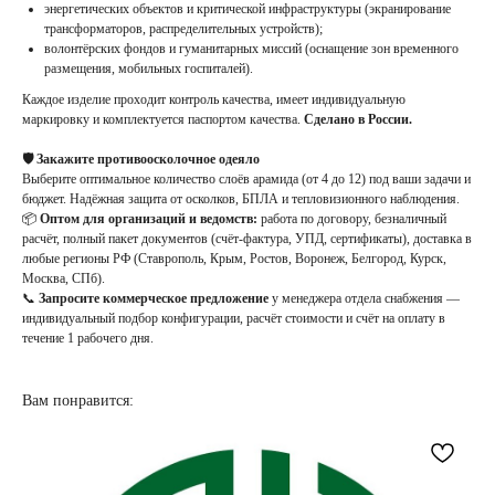
энергетических объектов и критической инфраструктуры (экранирование
трансформаторов, распределительных устройств);
волонтёрских фондов и гуманитарных миссий (оснащение зон временного
размещения, мобильных госпиталей).
Каждое изделие проходит контроль качества, имеет индивидуальную
маркировку и комплектуется паспортом качества.
Сделано в России.
🛡️ Закажите противоосколочное одеяло
Выберите оптимальное количество слоёв арамида (от 4 до 12) под ваши задачи и
бюджет. Надёжная защита от осколков, БПЛА и тепловизионного наблюдения.
НАПИСАТЬ
📦
Оптом для организаций и ведомств:
работа по договору, безналичный
В MAX
расчёт, полный пакет документов (счёт-фактура, УПД, сертификаты), доставка в
любые регионы РФ (Ставрополь, Крым, Ростов, Воронеж, Белгород, Курск,
КАТЕГОРИИ
ДЛЯ
Москва, СПб).
КЛИЕНТА
📞
Запросите коммерческое предложение
у менеджера отдела снабжения —
О нас
индивидуальный подбор конфигурации, расчёт стоимости и счёт на оплату в
Доставка и оплата
течение 1 рабочего дня.
Бронежилеты
Обмен и возврат
Карематы
Бронепластины
Противоосколочная
Вам понравится:
защита
КОНТАКТЫ