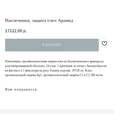
Наплечники, защита плеч Арамид
17122,00
р.
В КОРЗИНУ
Наплечники, противоосколочная защита плеч из баллистического арамида во
НАПИСАТЬ
влагонепроницаемой оболочке, 24 слоя. 1 крепление за плечи с быстросбросом
В MAX
на фастексе и 1 фиксатора на руку. Размер изделия: 29*28 см. Класс
противопульной защиты Бр1, противоосколочной защиты С1 и С2 580 м/сек.
КАТЕГОРИИ
ДЛЯ
КЛИЕНТА
О нас
Вам понравится:
Доставка и оплата
Бронежилеты
Обмен и возврат
Карематы
Бронепластины
Противоосколочная
защита