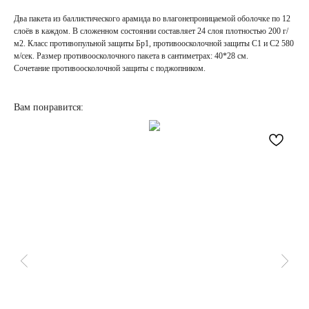
Два пакета из баллистического арамида во влагонепроницаемой оболочке по 12
слоёв в каждом. В сложенном состоянии составляет 24 слоя плотностью 200 г/
м2. Класс противопульной защиты Бр1, противоосколочной защиты С1 и С2 580
м/сек. Размер противоосколочного пакета в сантиметрах: 40*28 см.
Сочетание противоосколочной защиты с поджопником.
Вам понравится:
НАПИСАТЬ
В MAX