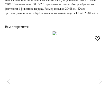
Наплечники, противоосколочная защита плеч ультранового типа, 27 слоёв
СВМПЭ плотностью 160 г/м2. 1 крепление за плечи с быстросбросом на
фастексе и 1 фиксатора на руку. Размер изделия: 29*28 см. Класс
противопульной защиты Бр1, противоосколочной защиты С1 и С2 580 м/сек.
Вам понравится:
НАПИСАТЬ
В MAX
КАТЕГОРИИ
ДЛЯ