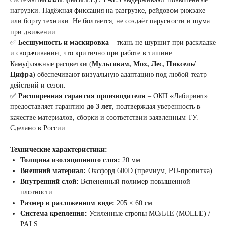
нагрузки. Надёжная фиксация на разгрузке, рейдовом рюкзаке
или борту техники. Не болтается, не создаёт парусности и шума
при движении.
✅
Бесшумность и маскировка
– ткань не шуршит при раскладке
и сворачивании, что критично при работе в тишине.
Камуфляжные расцветки (
Мультикам, Мох, Лес, Пиксель/
Цифра
) обеспечивают визуальную адаптацию под любой театр
действий и сезон.
✅
Расширенная гарантия производителя
– ОКП «Лабиринт»
предоставляет гарантию
до 3 лет
, подтверждая уверенность в
качестве материалов, сборки и соответствии заявленным ТУ.
Сделано в России.
Технические характеристики:
Толщина изоляционного слоя:
20 мм
Внешний материал:
Оксфорд 600D (премиум, PU-пропитка)
Внутренний слой:
Вспененный полимер повышенной
плотности
Размер в разложенном виде:
205 × 60 см
Система крепления:
Усиленные стропы МОЛЛЕ (MOLLE) /
PALS