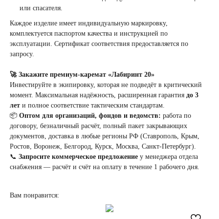
или спасателя.
Каждое изделие имеет индивидуальную маркировку,
комплектуется паспортом качества и инструкцией по
эксплуатации. Сертификат соответствия предоставляется по
запросу.
🚀 Закажите премиум-каремат «Лабиринт 20»
Инвестируйте в экипировку, которая не подведёт в критический
момент. Максимальная надёжность, расширенная гарантия
до 3
лет
и полное соответствие тактическим стандартам.
НАПИСАТЬ
В MAX
📦
Оптом для организаций, фондов и ведомств:
работа по
договору, безналичный расчёт, полный пакет закрывающих
КАТЕГОРИИ
ДЛЯ
документов, доставка в любые регионы РФ (Ставрополь, Крым,
КЛИЕНТА
Ростов, Воронеж, Белгород, Курск, Москва, Санкт-Петербург).
О нас
📞
Запросите коммерческое предложение
у менеджера отдела
Доставка и оплата
Бронежилеты
Обмен и возврат
снабжения — расчёт и счёт на оплату в течение 1 рабочего дня.
Карематы
Бронепластины
Противоосколочная
Вам понравится:
защита