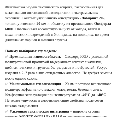
Флагманская модель тактического коврика, разработанная для
максимально интенсивной эксплуатации в экстремальных
условиях. Сочетает улучшенную конструкцию
«Лабиринт 20»
,
толщину изоляции
20 мм
и оболочку из премиального
Оксфорда
600D
. Обеспечивает абсолютную защиту от холода, влаги и
механических повреждений в блиндажах, на позициях, во время
длительных маршей и несения службы.
Почему выбирают эту модель:
✅
Премиальная износостойкость
– Оксфорд 600D с усиленной
полиуретановой пропиткой выдерживает контакт с камнями,
щебнем, ветками и грунтом без разрывов и потёртостей. Ресурс
изделия в 2–3 раза выше стандартных аналогов. Не требует замены
после одного сезона.
✅
Максимальная теплоизоляция
– 20 мм плотного вспененного
полимера эффективно отсекают холод земли, бетона и снега.
Комфортная эксплуатация при температурах от
-40°C до +40°C
.
Не теряет упругость и амортизирующие свойства после сотен
циклов складывания.
✅
Усиленная тактическая интеграция
– широкие стропы
системы
МОЛЛЕ (MOLLE) / PALS
выдерживают повышенные