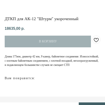
ДТКП для АК-12 "Штурм" укороченный
18635,00
р.
В КОРЗИНУ
Длина 175мм, диаметр 42 мм, 9 камер, байонетное соединение. Износостойкий,
НАПИСАТЬ
В MAX
с плотным байонетным соединением, с плотной посадкой, негазоразгруженный,
в подавляющем большинстве случаев не смещает СТП
КАТЕГОРИИ
ДЛЯ
КЛИЕНТА
О нас
Вам понравится:
Доставка и оплата
Бронежилеты
Обмен и возврат
Карематы
Бронепластины
Противоосколочная
защита