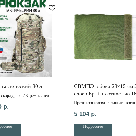
 тактический 80 л
СВМПЭ в бока 28×15 см 
слоёв Бр1+ плотностью 16
з кордуры с ИК-ремиссией
чный с гарантией
Противоосколочная защита воен
0
р.
22 000
р.
тактического жилета-
5 104
р.
плитоносца (бронежилета) в бок 
слоёв СВМПЭ плотностью 160 г/
робнее
Подробнее
Размер изделия: 28*15 см.