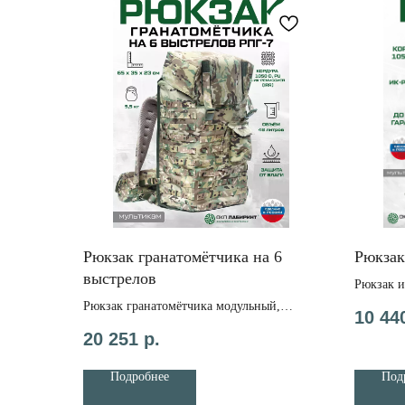
Рюкзак гранатомётчика на 6
Рюкзак
выстрелов
Рюкзак и
сверхпро
Рюкзак гранатомётчика модульный,
10 44
тактический, с 6 отсеками, металло-
20 251
р.
пластиковым каркасом из Кордуры,
системой MOLLE, в комплекте с 6
Подробнее
Под
демпферными подушками под выстрелы,
системой удержания выстрелов, 3