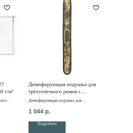
27
Демпфирующая подушка для
Публичная оферта
0 г/м²
трёхточечного ремня с
окантовкой стропой
ного
Демпфирующая подушка для
трёхточечного ремня в расцветках мох,
1 044
р.
по 27
мультикам или цифра, 70*7 см.
м2.
Подробнее