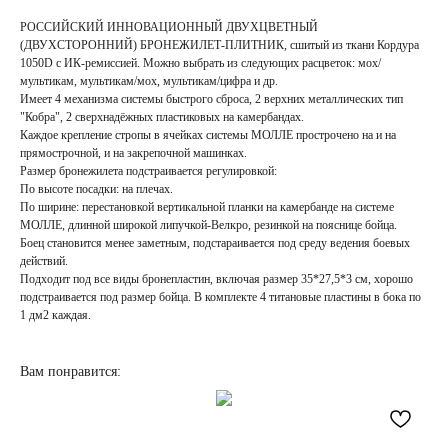
РОССИЙСКИЙ ИННОВАЦИОННЫЙ ДВУХЦВЕТНЫЙ
(ДВУХСТОРОННИЙ) БРОНЕЖИЛЕТ-ПЛИТНИК, сшитый из ткани Кордура
1050D с ИК-ремиссией. Можно выбрать из следующих расцветок: мох/
мультикам, мультикам/мох, мультикам/цифра и др.
Имеет 4 механизма системы быстрого сброса, 2 верхних металлических тип
"Кобра", 2 сверхнадёжных пластиковых на камербандах.
Каждое крепление стропы в ячейках системы МОЛЛЕ прострочено на и на
прямострочной, и на закрепочной машинках.
Размер бронежилета подстраивается регулировкой:
По высоте посадки: на плечах.
По ширине: перестановкой вертикальной планки на камербанде на системе
МОЛЛЕ, длинной широкой липучкой-Велкро, резинкой на пояснице бойца.
Боец становится менее заметным, подстараивается под среду ведения боевых
действий.
Подходит под все виды бронепластин, включая размер 35*27,5*3 см, хорошо
подстраивается под размер бойца. В комплекте 4 титановые пластины в бока по
1 дм2 каждая.
Вам понравится: